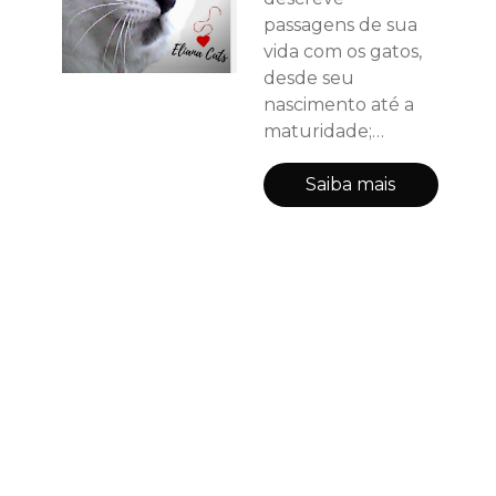
passagens de sua
vida com os gatos,
desde seu
nascimento até a
maturidade;
experiências que
transformaram sua
Saiba mais
vida, em todos os
sentidos! Você irá
viajar durante a
leitura, sentir às
emoções e
vivenciar o
Espetacular
Universo dos Gatos!
Após ler este livro
você terá uma
experiência