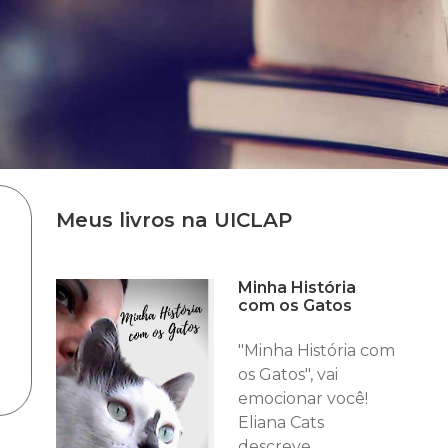
Meus livros na UICLAP
Minha História
com os Gatos
"Minha História com
os Gatos", vai
emocionar você!
Eliana Cats
descreve