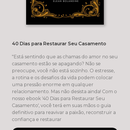
40 Dias para Restaurar Seu Casamento
"Está sentindo que as chamas do amor no seu
casamento estão se apagando? Não se
preocupe, você não está sozinho. O estresse,
a rotina e os desafios da vida podem colocar
uma pressão enorme em qualquer
relacionamento. Mas não desista ainda! Com o
nosso ebook '40 Dias para Restaurar Seu
Casamento', você terá em suas mãos o guia
definitivo para reavivar a paixão, reconstruir a
confiança e restaurar