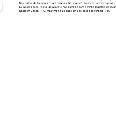
Sou autora do Romance "Com os pés sobre a areia". Também escrevo poemas, c
Eu adoro doces, (o que geralmente não combina com a minha tentativa de levar um
Nasci em Cacoal - RO, mas vivo há 18 anos em São José dos Pinhais - PR.