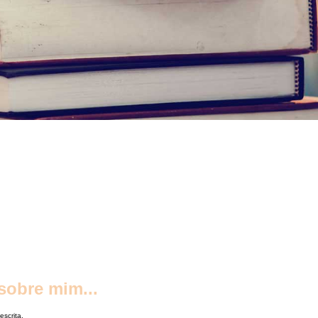
obre mim...
scrita.