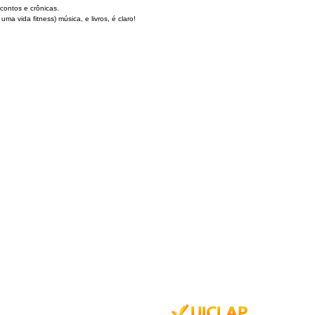
ontos e crônicas.
a vida fitness) música, e livros, é claro!