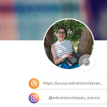
https://www.edvaniavoitzszn.com/
@edvania.voitzszn_autora