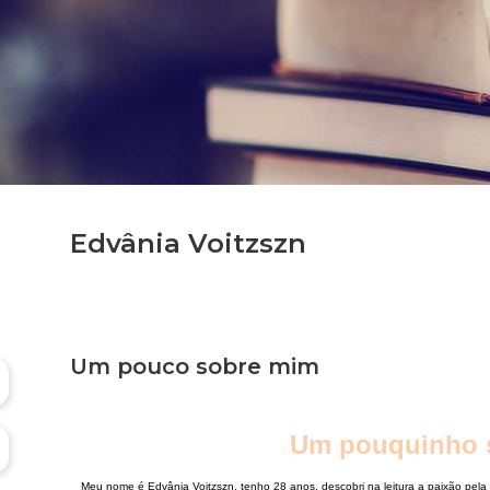
Edvânia Voitzszn
Um pouco sobre mim
Um pouquinho s
Meu nome é Edvânia Voitzszn, tenho 28 anos, descobri na leitura a paixão pela e