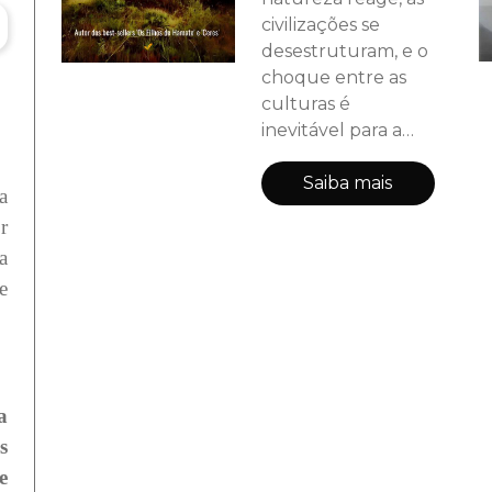
civilizações se
desestruturam, e o
choque entre as
culturas é
inevitável para a
recomposição da
sociedade. O
Saiba mais
a
individualismo flui
r
como o simples fato
a
de respirar, o
e
impossível passa a
ser plausível, e
uma nova ordem
mundial surgem
em meio ao caos.
a
Nessa versão
s
impressa, os dois
primeiros contos da
e