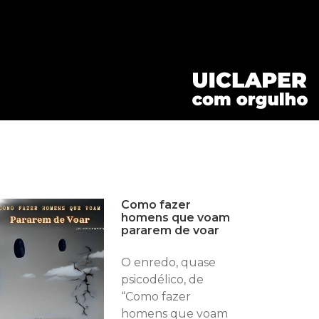
Como fazer
homens que voam
pararem de voar
O enredo, quase
psicodélico, de
“Como fazer
homens que voam