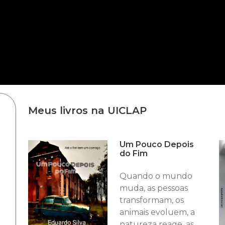
Meus livros na UICLAP
Um Pouco Depois
do Fim
Quando o mundo
muda, as pessoas
transformam, os
animais evoluem, a
natureza reage, as