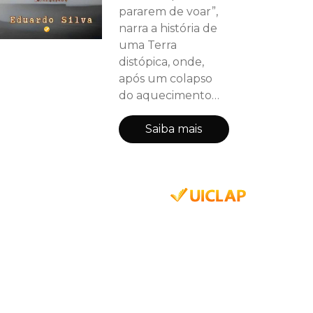
pararem de voar”,
narra a história de
uma Terra
distópica, onde,
após um colapso
do aquecimento
global, criaturas
amorfas surgem,
Saiba mais
trazendo caos,
morte e destruição.
Os seres humanos,
só conseguem
revidar após uma
onda de energia
misteriosa
percorrer o planeta
lhes concedendo
habilidades