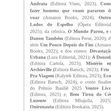
Andrata
(Editora Viseu, 2023),
Com
fazer homens que voam pararem d
voar
(Amazon Books, 2024);
Outro
Lados do Espelho
(Ópera Editorial
2025);
da crônica,
O Mundo Parou, e 
Danon Também
(Editora Perse, 2020);
d
série
Um Pouco Depois do Fim
(Amazo
Books, 2022); e dos contos:
Devastaçã
Urbana
(Lura Editorial, 2021);
A Donzel
(Editora Cartola, 2023);
Mistério e
Archieville (
Editora Baruch, 2023);
Frio 
Pra Viagem
(Kalytek Editora, 2023);
Eco
(Editora Baruch, 2024);
o conto finalist
do Prêmio Basiliê 2025
Ventre Livr
(Editora, 2025)
e,
Bem Tirou do Cé
Luzente
(Editora Mhajulla, 2025)
Onironauta
(Editora Bookaria, 2025).