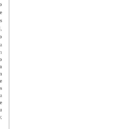
série "Um Pouco
o
e
s
,
o
a
n
o
a
m
e
s
a
e
u
;