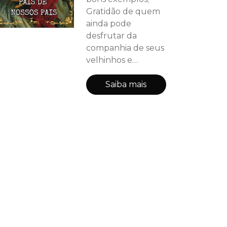
Gratidão de quem
ainda pode
desfrutar da
companhia de seus
velhinhos e
saudades de quem
já os perdeu...
Saiba mais
Foram sentimentos
desse tipo que
guiaram a escrita
dos poemas,
crônicas e contos
dessa antologia. Em
meio a histórias de
amor, carinho,
ternura, também
há relatos de luta e
superação. Venha