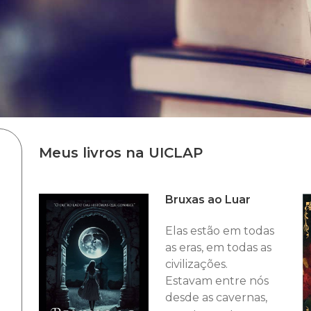
Meus livros na UICLAP
Bruxas ao Luar
Elas estão em todas
as eras, em todas as
civilizações.
Estavam entre nós
desde as cavernas,