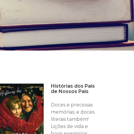
Histórias dos Pais
de Nossos Pais
Doces e preciosas
memórias; e doces
literais também!
Lições de vida e
bons exemplos;