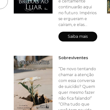
e certamente
continuarão aqui
no futuro. Impérios
se ergueram e
caíram, e elas
perduraram.
Religiões nasceram,
Saiba mais
estabeleceram
teocracias, se
dividiram e foram
Sobreviventes
secularizadas, mas
elas nunca
“De novo tentando
deixaram de
chamar a atenção
expandir seu poder
com essa conversa
e influência. Todo
de suicídio? Quem
tipo de preconceito
quer mesmo fazer
e perseguição foi
não fica falando!”
lançado contra
“Olha tudo que
elas, mas for