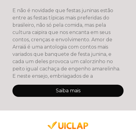
E não é novidade que festas juninas estão
entre as festas típicas mais preferidas do
brasileiro, não só pela comida, mas pela
cultura caipira que nos encanta em seus
contos, crenças e envolvimento. Amor de
Arraiá é uma antologia com contos mais
variados que banquete de festa junina, e
cada um deles provoca um calorzinho no
peito igual cachaça de engenho amarelinha.
E neste ensejo, embriagados de a
Saiba mais