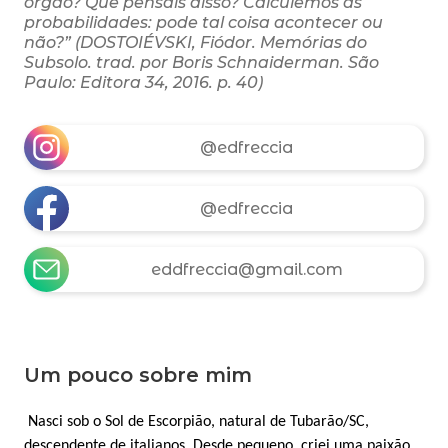
órgão? Que pensais disso? Calculemos as
probabilidades: pode tal coisa acontecer ou
não?” (DOSTOIÉVSKI, Fiódor. Memórias do
Subsolo. trad. por Boris Schnaiderman. São
Paulo: Editora 34, 2016. p. 40)
@edfreccia
@edfreccia
eddfreccia@gmail.com
Um pouco sobre mim
Nasci sob o Sol de Escorpião, natural de Tubarão/SC,
descendente de italianos. Desde pequeno, criei uma paixão