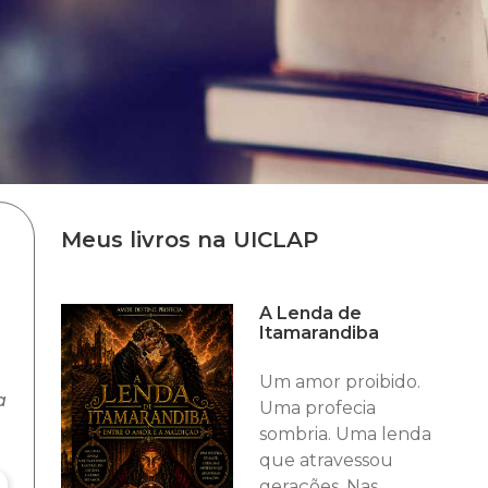
Meus livros na UICLAP
A Lenda de
Itamarandiba
Um amor proibido.
a
Uma profecia
sombria. Uma lenda
que atravessou
gerações. Nas