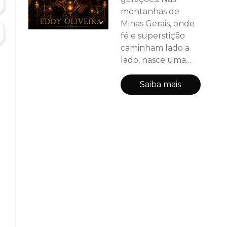
montanhas de
Minas Gerais, onde
fé e superstição
caminham lado a
lado, nasce uma
história marcada
por paixão intensa,
Saiba mais
segredos antigos e
destinos
entrelaçados pelo
tempo. Antônio de
Melo e Walquíria se
encontram quando
tudo parecia
conspirar contra
eles. Entre
a
promessas
quebradas,