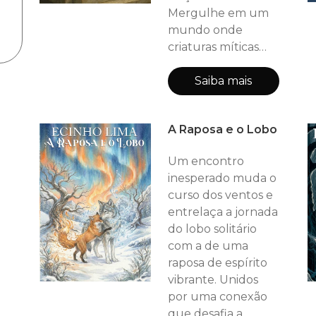
história começa na
Mergulhe em um
qu
mundo onde
criaturas míticas
rasgam os céus,
onde a magia pode
Saiba mais
dobrar a própria
realidade e onde o
A Raposa e o Lobo
destino de todos
está sobre os
Um encontro
ombros de poucos.
inesperado muda o
curso dos ventos e
entrelaça a jornada
do lobo solitário
com a de uma
raposa de espírito
vibrante. Unidos
por uma conexão
que desafia a