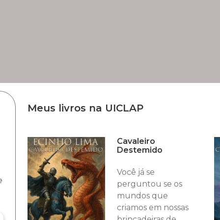
Meus livros na UICLAP
Cavaleiro
Destemido
Você já se
e
perguntou se os
mundos que
criamos em nossas
brincadeiras de