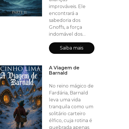
improváveis. Ele
encontrará a
sabedoria dos
Gnoffs, a força
indomável dos
anãos Braunim em
sua forja, e a
Saiba mais
nobreza gélida dos
elfos de reino
A Viagem de
congelado. Guiado
Barnald
por um mago
enigmático cujo
No reino mágico de
poder parece
Fardária, Barnald
rivalizar com o
leva uma vida
próprio tempo, ele
tranquila como um
se torna a peça
solitário carteiro
central de uma
élfico, cuja rotina é
união desesperada
quebrada apenas