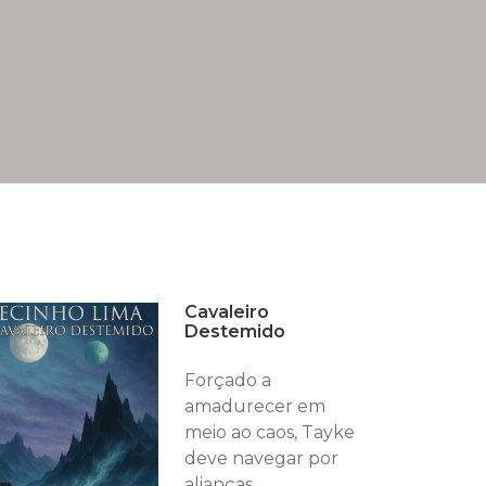
Cavaleiro
Destemido
Forçado a
amadurecer em
meio ao caos, Tayke
deve navegar por
alianças