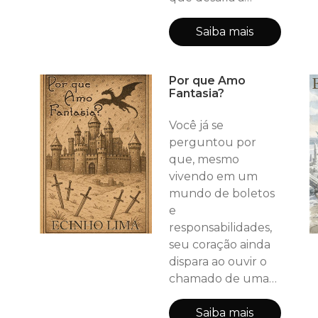
própria natureza,
eles partem rumo
Saiba mais
aos portões de
NorteAlto — um
Por que Amo
reino lendário onde
Fantasia?
a magia respira e o
impossível se torna
Você já se
real. Guiados pela
perguntou por
fé e acompanhados
que, mesmo
por figuras
vivendo em um
enigmáticas, os dois
mundo de boletos
descobrirão que as
e
maiores aventuras
responsabilidades,
n
seu coração ainda
dispara ao ouvir o
chamado de uma
aventura épica?
Por que dragões,
Saiba mais