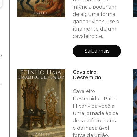
infância poderiam,
de alguma forma,
ganhar vida? E se o
juramento de um
cavaleiro de
brinquedo,
empunhando uma
Saiba mais
o
espada de plástico,
fosse o suficiente
Cavaleiro
para rasgar o véu
Destemido
da realidade e
r
transportá-lo para a
Cavaleiro
aventura que sua
Destemido - Parte
alma sempre
III convida você a
desejou? "Cavaleiro
uma jornada épica
Destemido - Parte
de sacrifício, honra
I" é o portal para
e da inabalável
essa jornada. A
força da união.