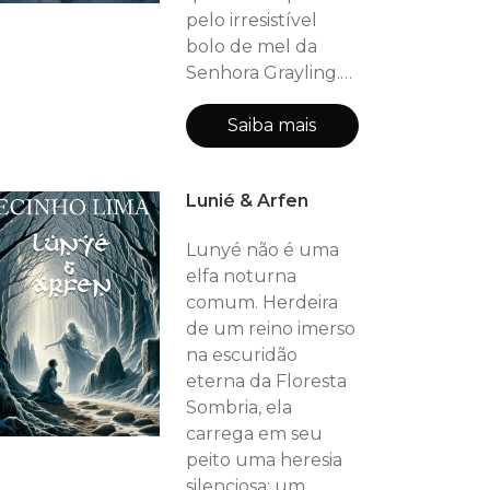
contra uma
pelo irresistível
escuridão que
bolo de mel da
ameaça consumir
Senhora Grayling.
tudo.
Tudo muda em
uma manhã de
Saiba mais
inverno, quando
um mistério
Lunié & Arfen
inexplicável surge
em sua bolsa de
Lunyé não é uma
correio: todas as
elfa noturna
cartas do reino são
comum. Herdeira
destinadas a um
de um reino imerso
único e enigmático
na escuridão
endereço, nas
eterna da Floresta
profundezas de
Sombria, ela
uma floresta
carrega em seu
lendária.
peito uma heresia
silenciosa: um