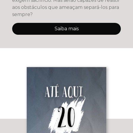
exigem sacrifício. Mas serão capazes de resistir
aos obstáculos que ameaçam separá-los para
sempre?
Saiba mais