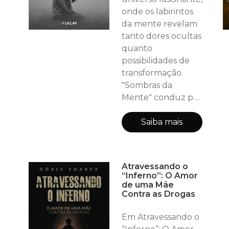
onde os labirintos
da mente revelam
tanto dores ocultas
quanto
possibilidades de
transformação.
"Sombras da
Mente" conduz por
caminhos intricados
do ser, iluminando
Saiba mais
as complexidades
da depressão e da
ansiedade que
Atravessando o
permeiam nosso
“Inferno”: O Amor
cotidiano. Em um
de uma Mãe
Contra as Drogas
tom acessível, o
livro apresenta
Em Atravessando o
diagnósticos e