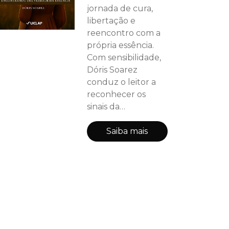
jornada de cura,
libertação e
reencontro com a
própria essência.
Com sensibilidade,
Dóris Soarez
conduz o leitor a
reconhecer os
sinais da
dependência
emocional e a
Saiba mais
romper com
padrões que geram
dor, insegurança e
baixa autoestima.
Unindo sua
experiência
terapêutica com a