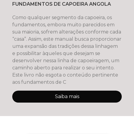
FUNDAMENTOS DE CAPOEIRA ANGOLA
Como qualquer segmento da capoeira, os
fundamentos, embora muito parecidos em
sua maioria, sofrem alterações conforme cada
“casa”. Assim, este manual busca proporcionar
uma expansão das tradições dessa linhagem
e possibilitar àqueles que desejam se
desenvolver nessa linha de capoeiragem, um
caminho aberto para realizar o seu intento.
Este livro não esgota o conteúdo pertinente
aos fundamentos de C
Saiba mais