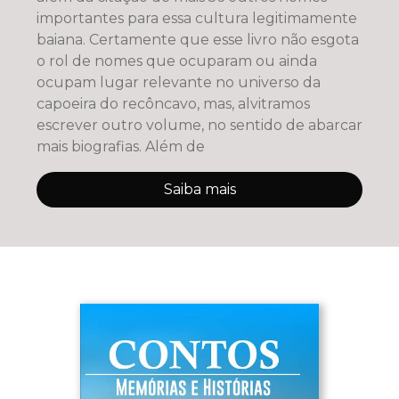
importantes para essa cultura legitimamente
baiana. Certamente que esse livro não esgota
o rol de nomes que ocuparam ou ainda
ocupam lugar relevante no universo da
capoeira do recôncavo, mas, alvitramos
escrever outro volume, no sentido de abarcar
mais biografias. Além de
Saiba mais