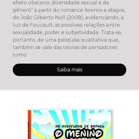
efeito obsceno, diversidade sexual e de
gênero” a partir do romance Acenos e afagos,
de João Gilberto Noll (2008), evidenciando, à
luz de Foucault, as possíveis relações entre
sexualidade, poder e subjetividade. Trata-se,
portanto, de uma pesquisa qualitativa que,
também se vale das teorias de pensadores
como
Saiba mais