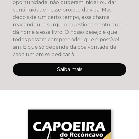
oportunidade, não puderam iniciar ou dar
continuidade nesse projeto de vida. Mas,
depois de um certo tempo, essa chama
reacendeu; e surgiu o questionamento que
dá nome a esse livro. O nosso desejo é que
todos possam compreender que é possível
sim. E que só depende da boa vontade de
cada um em se dedicar à
Saiba mais