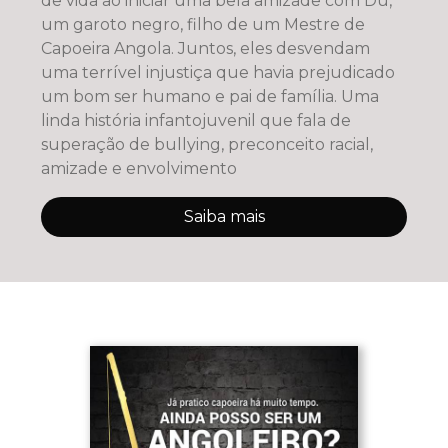
de vida ao iniciar uma bela amizade com Du,
um garoto negro, filho de um Mestre de
Capoeira Angola. Juntos, eles desvendam
uma terrível injustiça que havia prejudicado
um bom ser humano e pai de família. Uma
linda história infantojuvenil que fala de
superação de bullying, preconceito racial,
amizade e envolvimento
Saiba mais