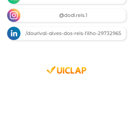
@dodi.reis.1
/dourival-alves-dos-reis-filho-29732965