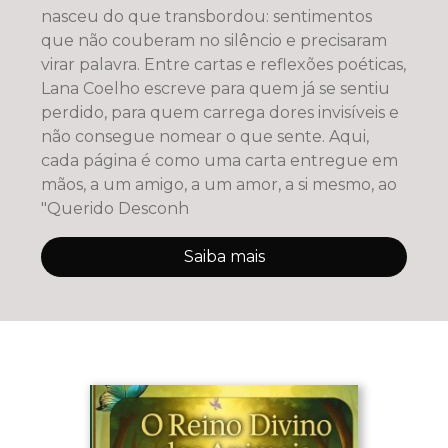
nasceu do que transbordou: sentimentos
que não couberam no silêncio e precisaram
virar palavra. Entre cartas e reflexões poéticas,
Lana Coelho escreve para quem já se sentiu
perdido, para quem carrega dores invisíveis e
não consegue nomear o que sente. Aqui,
cada página é como uma carta entregue em
mãos, a um amigo, a um amor, a si mesmo, ao
"Querido Desconh
Saiba mais