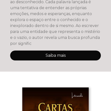
ao desconhecido. Cada palavra lançada é
uma tentativa de entender as próprias
emoções, medos e esperanças, enquanto
explora o espaço entre o conhecido e o
inexplorado dentro de si mesmo. Ao escrever
para uma entidade que representa o mistério
e o vazio, o autor revela uma busca profunda
por signific
Saiba mais