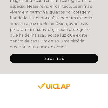
mágica onde cada criatura carrega uma luz
especial. Nesse reino encantado, os animais
vivem em harmonia, guiados por coragem,
bondade e sabedoria. Quando um mistério
ameaça a paz do Reino Divino, os animais
precisam unir suas forças para proteger o
que há de mais sagrado: a luz que existe
dentro de cada um deles. Uma história
emocionante, cheia de ensina
Saiba mais