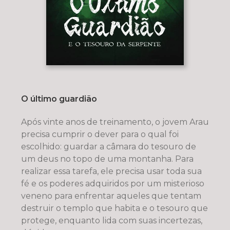
O último guardião
Após vinte anos de treinamento, o jovem Arau
precisa cumprir o dever para o qual foi
escolhido: guardar a câmara do tesouro de
um deus no topo de uma montanha. Para
realizar essa tarefa, ele precisa usar toda sua
fé e os poderes adquiridos por um misterioso
veneno para enfrentar aqueles que tentam
destruir o templo que habita e o tesouro que
protege, enquanto lida com suas incertezas,