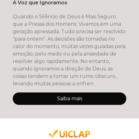
A Voz que Ignoramos
Quando o Silêncio de Deus é Mais Seguro
que a Pressa dos Homens. Vivemos em uma
geração apressada. Tudo precisa ser resolvido
“para ontem”. As decisões são tomadas no
calor do momento, muitas vezes guiadas pela
emoção, pelo medo ou pela ansiedade de
resolver algo rapidamente. No entanto,
quando ignoramos a direção de Deus, as
coisas tendem a tomar um rumo obscuro,
levando muitas pessoas a enfren
Saiba mais