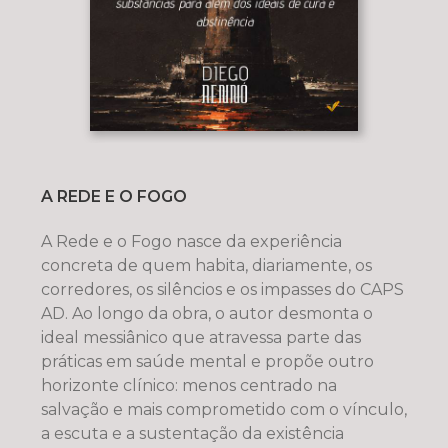
A REDE E O FOGO
A Rede e o Fogo nasce da experiência
concreta de quem habita, diariamente, os
corredores, os silêncios e os impasses do CAPS
AD. Ao longo da obra, o autor desmonta o
ideal messiânico que atravessa parte das
práticas em saúde mental e propõe outro
horizonte clínico: menos centrado na
salvação e mais comprometido com o vínculo,
a escuta e a sustentação da existência