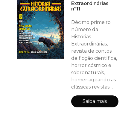
Extraordinárias
Benjamín Labatut -
nº11
Roberto Rios
DEPARTAMENTO
Décimo primeiro
DE CIÊNCIA: Vida, o
número da
Universo e o bóson
Histórias
de Higgs - Paolo
Extraordinárias,
Fabrizio Pugno
revista de contos
ENTREVISTA:
de ficção científica,
PROF. DR.
horror cósmico e
MARCELO ZUFFO -
sobrenaturais,
Profess
homenageando as
clássicas revistas
pulp dos anos 30,
40 e 50! Neste
Saiba mais
número (68
páginas, incluindo
as capas): HE
RECOMENDA: Só a