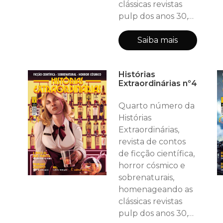
clássicas revistas
CALIFE. (Escri
pulp dos anos 30,
40 e 50! Neste
número (40
Saiba mais
páginas, incluindo
as capas): HE
Histórias
RECOMENDA: The
Extraordinárias nº4
Expanse (série) -
Roberto Rios
Quarto número da
DEPARTAMENTO
Histórias
DE CIÊNCIA: Eles,
Extraordinárias,
Robôs - Marco
revista de contos
Lazzeri
de ficção científica,
ENTREVISTA:
horror cósmico e
GERSON LODI-
sobrenaturais,
RIBEIRO - Escritor
homenageando as
Contos:
clássicas revistas
XENOPSICÓLOGOS
pulp dos anos 30,
NA FAS