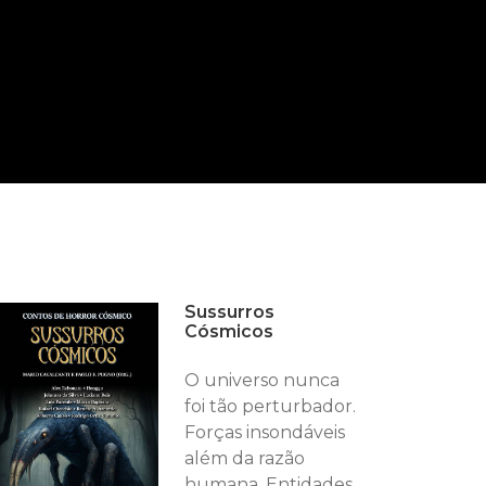
Sussurros
Cósmicos
O universo nunca
foi tão perturbador.
Forças insondáveis
além da razão
humana. Entidades