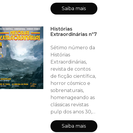
40 e 50! Neste
número (56
Saiba mais
páginas, incluindo
as capas): HE
Histórias
RECOMENDA:
Extraordinárias nº7
Severance -
Roberto Rios
Sétimo número da
DEPARTAMENTO
Histórias
DE CIÊNCIA: Os
Extraordinárias,
robôs sonham com
revista de contos
cachorros
de ficção científica,
elétricos? - Marco
horror cósmico e
Lazzeri
sobrenaturais,
ENTREVISTA: LUIZ
homenageando as
NAVARRO - Nova
clássicas revistas
Frota Contos: UMA
pulp dos anos 30,
PED
40 e 50! Neste
número (44
Saiba mais