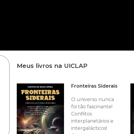
Meus livros na UICLAP
Fronteiras Siderais
O universo nunca
foi tão fascinante!
Conflitos
interplanetários e
intergalácticos!