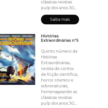
clássicas revistas
pulp dos anos 30,
40 e 50! Neste
número (44
Saiba mais
páginas, incluindo
as capas): HE
Histórias
RECOMENDA:
Extraordinárias nº5
Apresentando Ted
Chiang - Roberto
Quinto número da
Rios
Histórias
DEPARTAMENTO
Extraordinárias,
DE CIÊNCIA:
revista de contos
Pousamos! - Marco
de ficção científica,
Lazzeri
horror cósmico e
ENTREVISTA:
sobrenaturais,
Roberto Causo -
homenageando as
Escritor Contos:
clássicas revistas
CONFRONTO NAS
pulp dos anos 30,
ALTURAS -