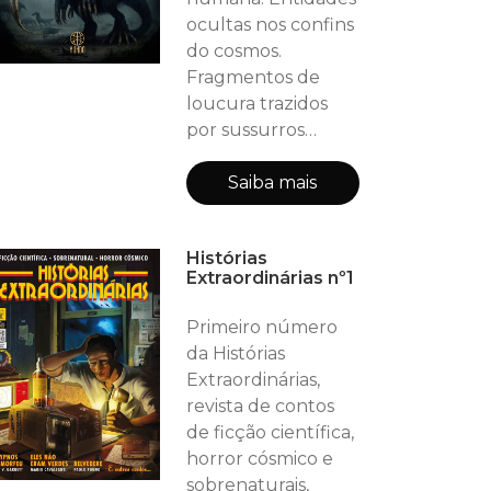
ocultas nos confins
do cosmos.
Fragmentos de
loucura trazidos
por sussurros
vindos das estrelas.
O horror cósmico —
Saiba mais
subgênero sombrio
e filosófico da
Histórias
Ficção Científica —
Extraordinárias nº1
nos confronta com
o desconhecido e a
Primeiro número
fragilidade da
da Histórias
mente diante do
Extraordinárias,
incompreensível.
revista de contos
Sussurros Cósmicos
de ficção científica,
reúne contos que
horror cósmico e
exploram o terror
sobrenaturais,