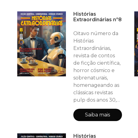
páginas, incluindo
as capas): HE
Histórias
RECOMENDA: Kurt
Extraordinárias nº8
Vonnegut -
Roberto Rios
Oitavo número da
DEPARTAMENTO
Histórias
DE CIÊNCIA:
Extraordinárias,
Telescópio Espacial
revista de contos
James Webb -
de ficção científica,
Marco Lazzeri
horror cósmico e
ENTREVISTA:
sobrenaturais,
OCTAVIO ARAGÃO
homenageando as
- Escritor Contos:
clássicas revistas
AS MOSCAS DE BO
pulp dos anos 30,
40 e 50! Neste
número (44
Saiba mais
páginas, incluindo
as capas): HE
Histórias
RECOMENDA: