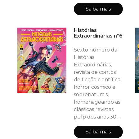
40 e 50! Neste
número (44
Saiba mais
páginas, incluindo
as capas): HE
Histórias
RECOMENDA: A
Extraordinárias nº6
Anomalia (livro) -
Roberto Rios
Sexto número da
DEPARTAMENTO
Histórias
DE CIÊNCIA: Em
Extraordinárias,
algum lugar do
revista de contos
passado - Marco
de ficção científica,
Lazzeri
horror cósmico e
ENTREVISTA: JOSÉ
sobrenaturais,
ROBERTO DE
homenageando as
VASCONCELOS
clássicas revistas
COSTA - Presidente
pulp dos anos 30,
d
40 e 50! Neste
número (48
Saiba mais