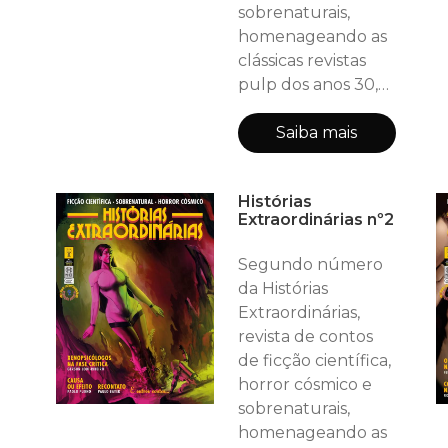
de qu
sobrenaturais,
homenageando as
clássicas revistas
pulp dos anos 30,
40 e 50! EDIÇÂO
ESPECIAL!! Neste
Saiba mais
número (64
páginas, incluindo
Histórias
as capas): HE
Extraordinárias nº2
RECOMENDA:
Pense em Phlebas
Segundo número
(livro) - Ivo Heinz
da Histórias
DEPARTAMENTO
Extraordinárias,
DE CIÊNCIA: A Vida
revista de contos
tem o cheiro do
de ficção científica,
mar? - Marco
horror cósmico e
Lazzeri
sobrenaturais,
ENTREVISTA:
homenageando as
JORGE LUIZ