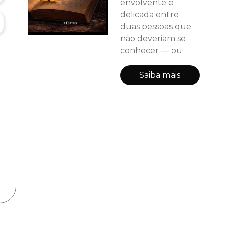
envolvente e
delicada entre
duas pessoas que
não deveriam se
conhecer — ou
sequer se
apaixonar. Entre
Saiba mais
livros e silêncios, o
que começa de
forma discreta se
transforma em algo
inevitável, onde
gestos sutis e
olhares
prolongados
rompem limites e
alteram destinos. As
conversas entre os
personagens giram