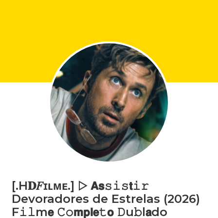
[.H𝐃𝐹ɪʟᴍᴇ.] ▷ 𝗔𝘀𝚜𝚒𝚜𝘁𝚒𝚛
Devoradores de Estrelas (2026)
F𝚒𝚕m𝗲 𝙲𝚘𝗺𝗽𝗹𝗲𝚝𝗼 𝙳u𝚋l𝗮do