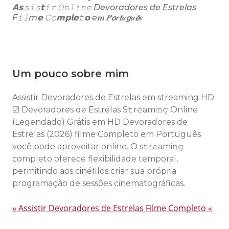
𝗔𝘀𝚜𝚒𝚜𝘁𝚒𝚛 𝙾𝚗𝚕𝚒𝚗𝚎 Devoradores de Estrelas
F𝚒𝚕m𝗲 𝙲𝚘𝗺𝗽𝗹𝗲𝚝𝗼 e𝐦 𝑷𝙤𝒓𝙩𝒖𝙜𝒖𝙚̂𝒔
Um pouco sobre mim
Assistir Devoradores de Estrelas em streaming HD
☑ Devoradores de Estrelas S𝚝r𝚎ami𝚗𝚐 Online
(Legendado) Grátis em HD Devoradores de
Estrelas (2026) filme Completo em Português
você pode aproveitar online. O s𝚝r𝚎ami𝚗𝚐
completo oferece flexibilidade temporal,
permitindo aos cinéfilos criar sua própria
programação de sessões cinematográficas.
» Assistir Devoradores de Estrelas Filme Completo «