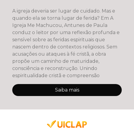
A igreja deveria ser lugar de cuidado. Mas e
quando ela se torna lugar de ferida? Em A
Igreja Me Machucou, Antunes de Paula
conduz o leitor por uma reflexão profunda e
sensível sobre as feridas espirituais que
nascem dentro de contextos religiosos. Sem
acusações ou ataques à fé cristã, a obra
propõe um caminho de maturidade,
consciência e reconstrução. Unindo
espiritualidade cristã e compreensão
Saiba mais