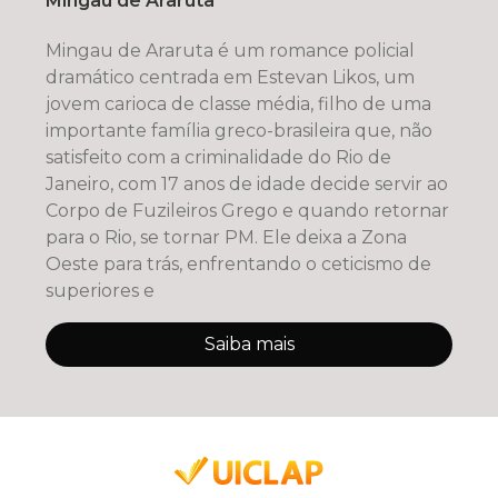
Mingau de Araruta
Mingau de Araruta é um romance policial
dramático centrada em Estevan Likos, um
jovem carioca de classe média, filho de uma
importante família greco-brasileira que, não
satisfeito com a criminalidade do Rio de
Janeiro, com 17 anos de idade decide servir ao
Corpo de Fuzileiros Grego e quando retornar
para o Rio, se tornar PM. Ele deixa a Zona
Oeste para trás, enfrentando o ceticismo de
superiores e
Saiba mais