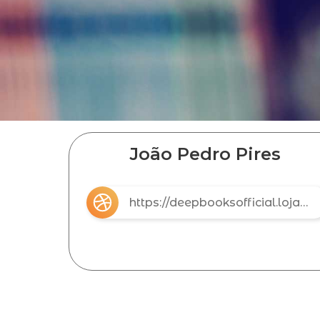
João Pedro Pires
https://deepbooksofficial.lojavirtualnuvem.com.br/