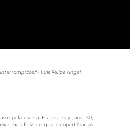
nterrompidos." - Luis Felipe Angel
sse pela escrita. E ainda hoje, aos 30,
ixe mais feliz do que compartilhar as