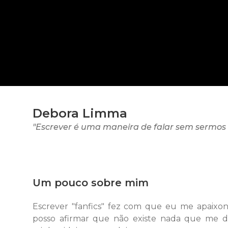
Debora Limma
"Escrever é uma maneira de falar sem sermos i
Um pouco sobre mim
Escrever "fanfics" fez com que eu me apaixona
posso afirmar que não existe nada que me de