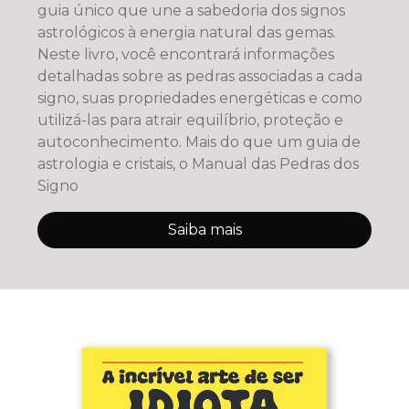
guia único que une a sabedoria dos signos
astrológicos à energia natural das gemas.
Neste livro, você encontrará informações
detalhadas sobre as pedras associadas a cada
signo, suas propriedades energéticas e como
utilizá-las para atrair equilíbrio, proteção e
autoconhecimento. Mais do que um guia de
astrologia e cristais, o Manual das Pedras dos
Signo
Saiba mais