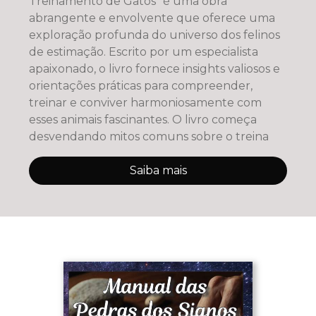
Treinamento de Gatos" é uma obra
abrangente e envolvente que oferece uma
exploração profunda do universo dos felinos
de estimação. Escrito por um especialista
apaixonado, o livro fornece insights valiosos e
orientações práticas para compreender,
treinar e conviver harmoniosamente com
esses animais fascinantes. O livro começa
desvendando mitos comuns sobre o treina
Saiba mais