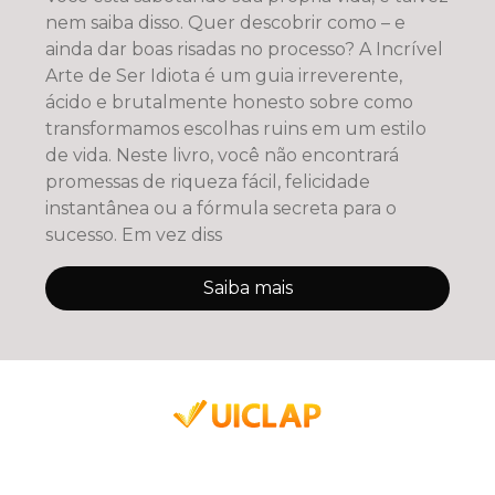
nem saiba disso. Quer descobrir como – e
ainda dar boas risadas no processo? A Incrível
Arte de Ser Idiota é um guia irreverente,
ácido e brutalmente honesto sobre como
transformamos escolhas ruins em um estilo
de vida. Neste livro, você não encontrará
promessas de riqueza fácil, felicidade
instantânea ou a fórmula secreta para o
sucesso. Em vez diss
Saiba mais