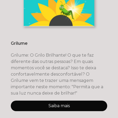
Grilume
Grilume: O Grilo Brilhante! O que te faz
diferente das outras pessoas? Em quais
momentos você se destaca? Isso te deixa
confortavelmente desconfortável? O
Grilume vem te trazer uma mensagem
importante neste momento: "Permita que a
sua luz nunca deixe de brilhar!"
Saiba mais