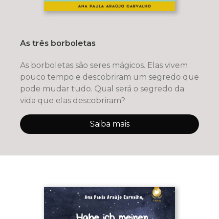
As três borboletas
As borboletas são seres mágicos. Elas vivem
pouco tempo e descobriram um segredo que
pode mudar tudo. Qual será o segredo da
vida que elas descobriram?
Saiba mais