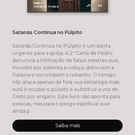
Satanás Continua no Púlpito
Satanás Continua no Púlpito é um alerta
urgente para a igreja. A 2ª Carta de Pedro
denuncia a infiltração de falsos mestres que,
movidos por soberba e cobiça, distorcem a
Palavra e corrompem o rebanho. O inimigo
não ataca apenas de fora; sua estratégia mais
sutil é ocupar o púlpito e substituir a voz de
Cristo por engano. Este livro não aponta para
pessoas, mas para o perigo espiritual que
ainda p
Saiba mais