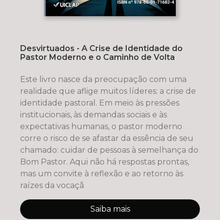
Desvirtuados - A Crise de Identidade do
Pastor Moderno e o Caminho de Volta
Este livro nasce da preocupação com uma
realidade que aflige muitos líderes: a crise de
identidade pastoral. Em meio às pressões
institucionais, às demandas sociais e às
expectativas humanas, o pastor moderno
corre o risco de se afastar da essência de seu
chamado: cuidar de pessoas à semelhança do
Bom Pastor. Aqui não há respostas prontas,
mas um convite à reflexão e ao retorno às
raízes da vocaçã
Saiba mais