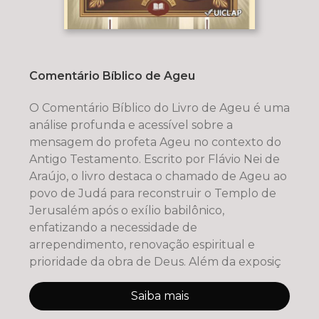
Comentário Bíblico de Ageu
O Comentário Bíblico do Livro de Ageu é uma
análise profunda e acessível sobre a
mensagem do profeta Ageu no contexto do
Antigo Testamento. Escrito por Flávio Nei de
Araújo, o livro destaca o chamado de Ageu ao
povo de Judá para reconstruir o Templo de
Jerusalém após o exílio babilônico,
enfatizando a necessidade de
arrependimento, renovação espiritual e
prioridade da obra de Deus. Além da exposiç
Saiba mais