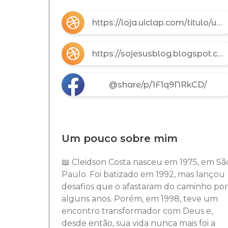
https://loja.uiclap.com/titulo/ua76686
https://sojesusblog.blogspot.com
@share/p/1F1q9NRkCD/
Um pouco sobre mim
📖 Cleidson Costa nasceu em 1975, em Sã
Paulo. Foi batizado em 1992, mas lançou
desafios que o afastaram do caminho por
alguns anos. Porém, em 1998, teve um
encontro transformador com Deus e,
desde então, sua vida nunca mais foi a