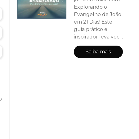
Explorando o
Evangelho de João
em 21 Dias! Este
guia prático e
inspirador leva você
a aprofundar sua fé
através do
Saiba mais
Evangelho de João
, revelando as
verdades eternas
de Jesus Cristo, o
Filho de Deus. Ideal
para quem deseja
o
fortalecer a relação
com Deus, este
livro convida você a
viver 21 dias de
reflexões