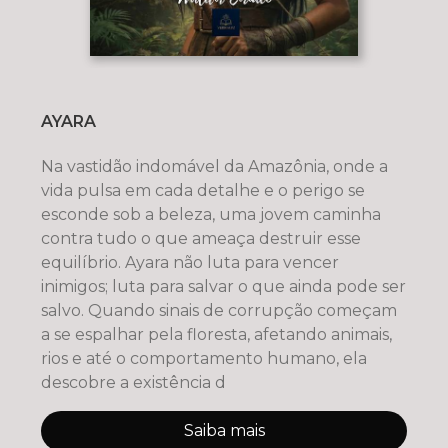
AYARA
Na vastidão indomável da Amazônia, onde a
vida pulsa em cada detalhe e o perigo se
esconde sob a beleza, uma jovem caminha
contra tudo o que ameaça destruir esse
equilíbrio. Ayara não luta para vencer
inimigos; luta para salvar o que ainda pode ser
salvo. Quando sinais de corrupção começam
a se espalhar pela floresta, afetando animais,
rios e até o comportamento humano, ela
descobre a existência d
Saiba mais