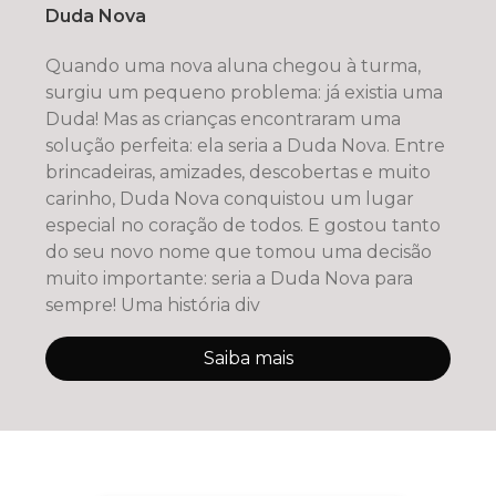
Duda Nova
Quando uma nova aluna chegou à turma,
surgiu um pequeno problema: já existia uma
Duda! Mas as crianças encontraram uma
solução perfeita: ela seria a Duda Nova. Entre
brincadeiras, amizades, descobertas e muito
carinho, Duda Nova conquistou um lugar
especial no coração de todos. E gostou tanto
do seu novo nome que tomou uma decisão
muito importante: seria a Duda Nova para
sempre! Uma história div
Saiba mais