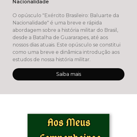
Nacionalidade
O opúsculo "Exército Brasileiro: Baluarte da
Nacionalidade" é uma breve e rápida
abordagem sobre a história militar do Brasil,
desde a Batalha de Guararapes, até aos
nossos dias atuais. Este opúsculo se constitui
como uma breve e dinâmica introdução aos
estudos de nossa história militar.
Saiba mais