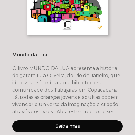
Mundo da Lua
O livro MUNDO DA LUA apresenta a história
da garota Lua Oliveira, do Rio de Janeiro, que
idealizou e fundou uma biblioteca na
comunidade dos Tabajaras, em Copacabana.
Lá, todas as crianças jovens e adultas podem
vivenciar o universo da imaginação e criação
através dos livros... Abra este e receba o seu.
Saiba mais