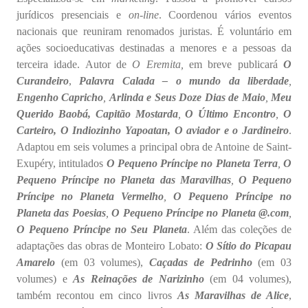
jurídicos presenciais e
on-line
. Coordenou vários eventos
nacionais que reuniram renomados juristas. É voluntário em
ações socioeducativas destinadas a menores e a pessoas da
terceira idade. Autor de
O Eremita,
em breve publicará
O
Curandeiro
,
Palavra Calada – o mundo da liberdade
,
Engenho Capricho
,
Arlinda e Seus Doze Dias de Maio
,
Meu
Querido Baobá, Capitão Mostarda
,
O Último Encontro
,
O
Carteiro, O Indiozinho Yapoatan, O aviador e o Jardineiro
.
Adaptou em seis volumes a principal obra de Antoine de Saint-
Exupéry, intitulados
O Pequeno Príncipe no Planeta Terra
,
O
Pequeno Príncipe no Planeta das Maravilhas
,
O Pequeno
Príncipe no Planeta Vermelho
,
O Pequeno Príncipe no
Planeta das Poesias
,
O Pequeno Príncipe no Planeta @.com
,
O Pequeno Príncipe no Seu Planeta
. Além das coleções de
adaptações das obras de Monteiro Lobato:
O Sítio do Picapau
Amarelo
(em 03 volumes),
Caçadas de Pedrinho
(em 03
volumes) e
As Reinações de Narizinho
(em 04 volumes),
também recontou em cinco livros
As Maravilhas de Alice
,