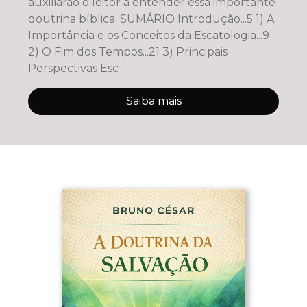
auxiliarão o leitor a entender essa importante
doutrina bíblica. SUMÁRIO Introdução...5 1) A
Importância e os Conceitos da Escatologia...9
2) O Fim dos Tempos...21 3) Principais
Perspectivas Esc
Saiba mais