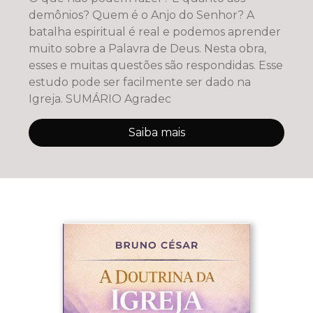
demônios? Quem é o Anjo do Senhor? A
batalha espiritual é real e podemos aprender
muito sobre a Palavra de Deus. Nesta obra,
esses e muitas questões são respondidas. Esse
estudo pode ser facilmente ser dado na
Igreja. SUMÁRIO Agradec
Saiba mais