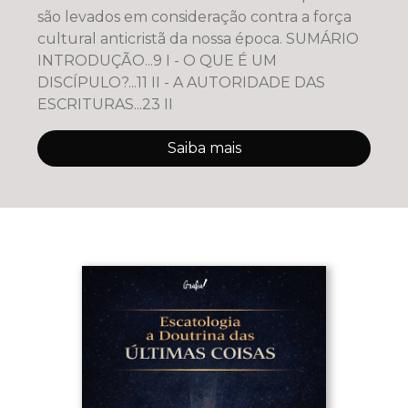
são levados em consideração contra a força
cultural anticristã da nossa época. SUMÁRIO
INTRODUÇÃO...9 I - O QUE É UM
DISCÍPULO?...11 II - A AUTORIDADE DAS
ESCRITURAS...23 II
Saiba mais