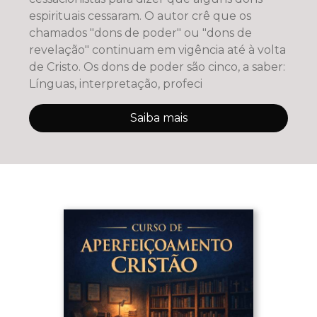
espirituais cessaram. O autor crê que os
chamados "dons de poder" ou "dons de
revelação" continuam em vigência até à volta
de Cristo. Os dons de poder são cinco, a saber:
Línguas, interpretação, profeci
Saiba mais