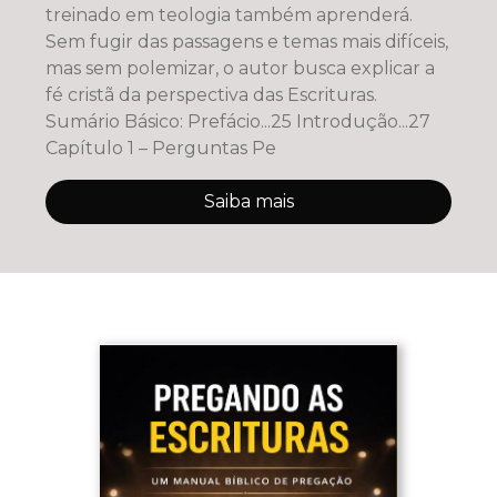
treinado em teologia também aprenderá.
Sem fugir das passagens e temas mais difíceis,
mas sem polemizar, o autor busca explicar a
fé cristã da perspectiva das Escrituras.
Sumário Básico: Prefácio...25 Introdução...27
Capítulo 1 – Perguntas Pe
Saiba mais