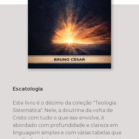
Escatologia
Este livro é o décimo da coleção "Teologia
Sistemática". Nele, a doutrina da volta de
Cristo com tudo o que isso envolve, é
abordado com profundidade e clareza em
linguagem simples e com várias tabelas que