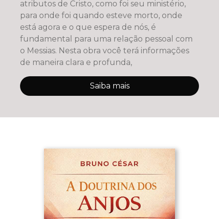
atributos de Cristo, como foi seu ministério,
para onde foi quando esteve morto, onde
está agora e o que espera de nós, é
fundamental para uma relação pessoal com
o Messias. Nesta obra você terá informações
de maneira clara e profunda,
Saiba mais