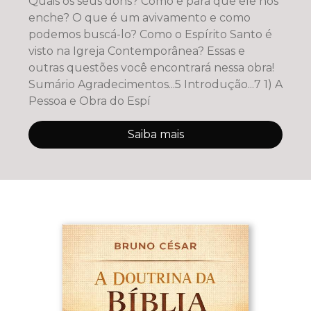
Quais os seus dons? Como e para quê ele nos
enche? O que é um avivamento e como
podemos buscá-lo? Como o Espírito Santo é
visto na Igreja Contemporânea? Essas e
outras questões você encontrará nessa obra!
Sumário Agradecimentos...5 Introdução...7 1) A
Pessoa e Obra do Espí
Saiba mais