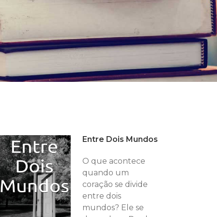
Entre Dois Mundos
O que acontece
quando um
coração se divide
entre dois
mundos? Ele se