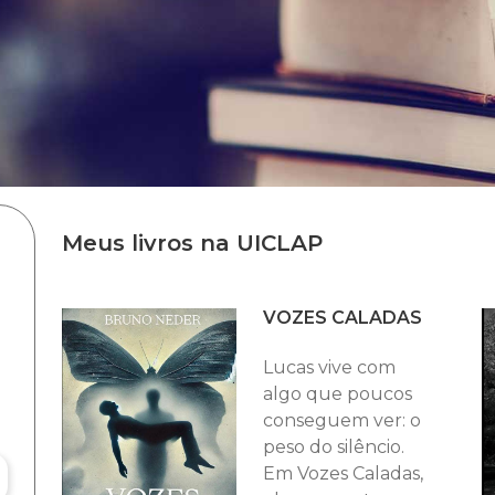
Meus livros na UICLAP
VOZES CALADAS
Lucas vive com
algo que poucos
conseguem ver: o
peso do silêncio.
Em Vozes Caladas,