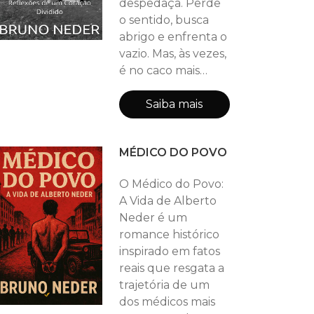
despedaça. Perde
o sentido, busca
abrigo e enfrenta o
vazio. Mas, às vezes,
é no caco mais
afiado que
encontramos a
Saiba mais
verdade. Em Entre
Dois Mundos o
MÉDICO DO POVO
autor narra sua
própria jornada
O Médico do Povo:
como imigrante
A Vida de Alberto
que perdeu tudo.
Neder é um
Entre a frieza de
romance histórico
uma Inglaterra que
inspirado em fatos
rejeita e o calor
reais que resgata a
sufocante de um
trajetória de um
Brasil que
dos médicos mais
decepciona, ele