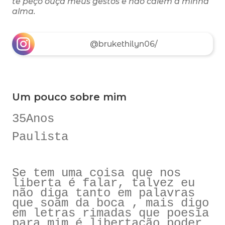
te peço ouça meus gestos e não calem a minha
alma.
@brukethilyn06/
Um pouco sobre mim
35Anos
Paulista
Se tem uma coisa que nos
liberta é falar, talvez eu
não diga tanto em palavras
que soam da boca , mais digo
em letras rimadas que poesia
para mim é libertação poder