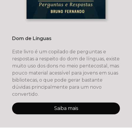
Dom de Línguas
Este livro é um copilado de perguntas e
respostas a respeito do dom de línguas, existe
muito uso dos dons no meio pentecostal, mas
pouco material acessível para jovens em suas
bibliotecas, o que pode gerar bastante
dúvidas principalmente para um novo
convertido.
Saiba mais