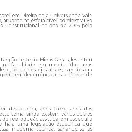
charel em Direito pela Universidade Vale
, atuante
na esfera cível, administrativo
ito Constitucional no ano de 2018
pela
Região Leste de Minas Gerais, levantou
 na faculdade em meados dos anos
exo, ainda nos dias atuais, um desafio
rgindo
em
decorrência
desta
técnica
de
rer
desta obra, após treze anos dos
este tema, ainda existem
vários outros
s de reprodução assistida, em especial a
 haja uma legislação específica que
essa moderna técnica, sanando-se as