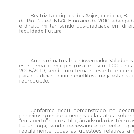
Beatriz Rodrigues dos Anjos, brasileira, Ba
do Rio
Doce-UNIVALE no ano de 2010, advogada
e direito militar, sendo pós-graduada em dire
faculdade
Futura.
Autora é natural de Governador Valadares, 
este tema
como pesquisa e seu TCC ainda
2008/2010, sendo um tema relevante e
compl
para o judiciário dirimir conflitos
que
já
estão
su
reprodução.
Conforme
ficou demonstrado
no
decor
primeiros questionamentos pela autora sobre 
“em aberto” sobre a filiação advinda das técnica
heteróloga, sendo
necessário e urgente, que
regulamente todas as questões relativas a