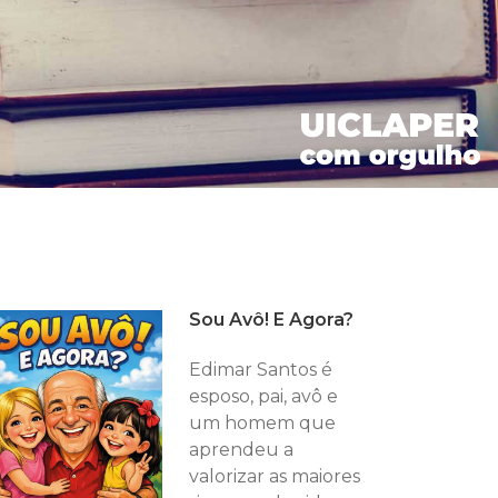
Sou Avô! E Agora?
Edimar Santos é
esposo, pai, avô e
um homem que
aprendeu a
valorizar as maiores