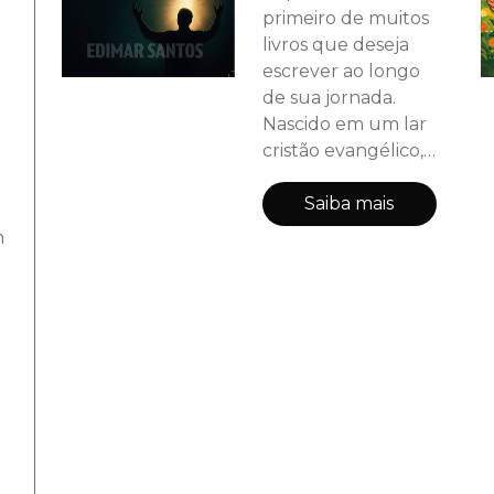
primeiro de muitos
livros que deseja
escrever ao longo
de sua jornada.
Nascido em um lar
cristão evangélico,
estudou Teologia
para entender
Saiba mais
melhor a palavra
m
de Deus. Desde
jovem, sempre
esteve envolvido
com os propósitos
do Reino. Atuou
como Secretário
Distrital da 1ª
Região Eclesiástica
da Igreja Metodista