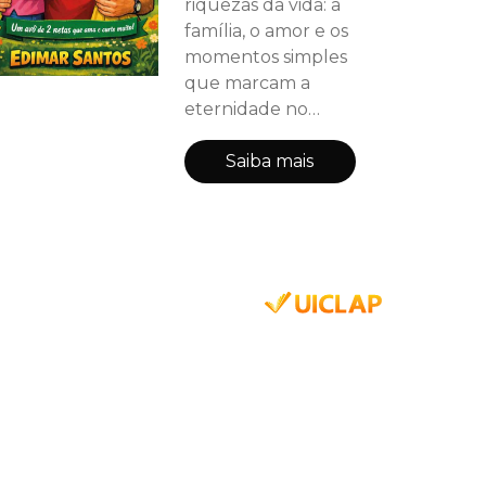
riquezas da vida: a
família, o amor e os
momentos simples
que marcam a
eternidade no
coração. Com mais
de 45 anos de
Saiba mais
casamento, duas
filhas casadas, dois
genros que
considera como
filhos e duas netas
que são
verdadeiros
presentes de Deus,
Edimar encontrou
na experiência de
ser avô uma nova
dimensão de