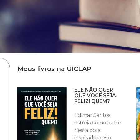
Meus livros na UICLAP
ELE NÃO QUER
QUE VOCÊ SEJA
FELIZ! QUEM?
Edimar Santos
estreia como autor
nesta obra
inspiradora. É o