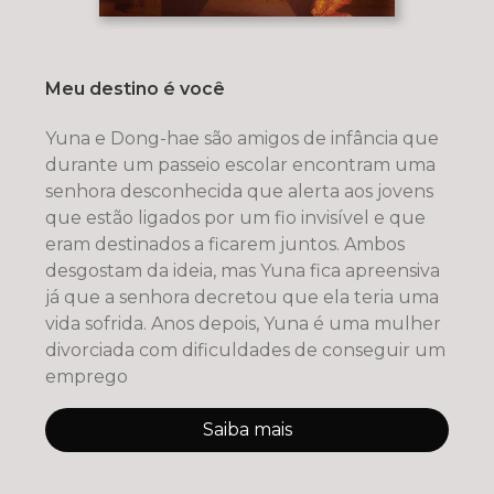
Meu destino é você
Yuna e Dong-hae são amigos de infância que
durante um passeio escolar encontram uma
senhora desconhecida que alerta aos jovens
que estão ligados por um fio invisível e que
eram destinados a ficarem juntos. Ambos
desgostam da ideia, mas Yuna fica apreensiva
já que a senhora decretou que ela teria uma
vida sofrida. Anos depois, Yuna é uma mulher
divorciada com dificuldades de conseguir um
emprego
Saiba mais