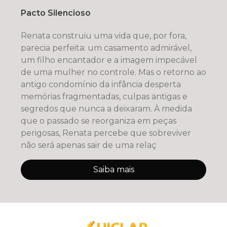
Pacto Silencioso
Renata construiu uma vida que, por fora,
parecia perfeita: um casamento admirável,
um filho encantador e a imagem impecável
de uma mulher no controle. Mas o retorno ao
antigo condomínio da infância desperta
memórias fragmentadas, culpas antigas e
segredos que nunca a deixaram. À medida
que o passado se reorganiza em peças
perigosas, Renata percebe que sobreviver
não será apenas sair de uma relaç
Saiba mais