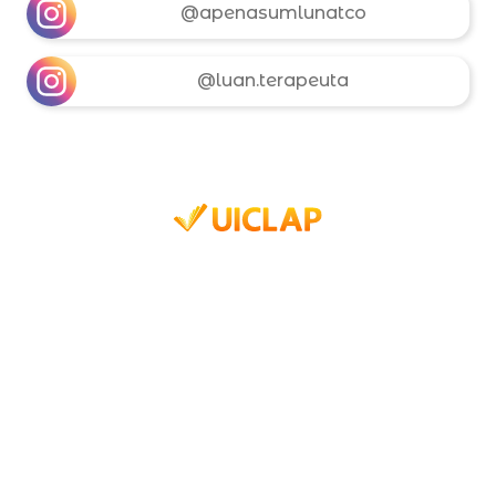
@apenasumlunatco
@luan.terapeuta