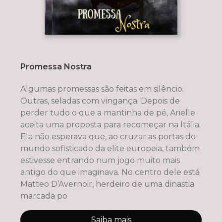
Promessa Nostra
Algumas promessas são feitas em silêncio.
Outras, seladas com vingança. Depois de
perder tudo o que a mantinha de pé, Arielle
aceita uma proposta para recomeçar na Itália.
Ela não esperava que, ao cruzar as portas do
mundo sofisticado da elite europeia, também
estivesse entrando num jogo muito mais
antigo do que imaginava. No centro dele está
Matteo D’Avernoir, herdeiro de uma dinastia
marcada po
Saiba mais