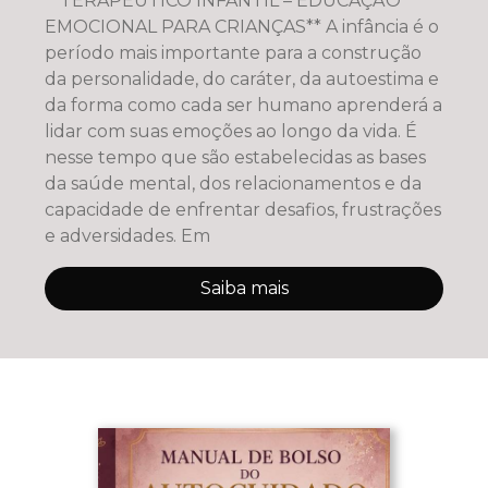
**TERAPÊUTICO INFANTIL – EDUCAÇÃO
EMOCIONAL PARA CRIANÇAS** A infância é o
período mais importante para a construção
da personalidade, do caráter, da autoestima e
da forma como cada ser humano aprenderá a
lidar com suas emoções ao longo da vida. É
nesse tempo que são estabelecidas as bases
da saúde mental, dos relacionamentos e da
capacidade de enfrentar desafios, frustrações
e adversidades. Em
Saiba mais