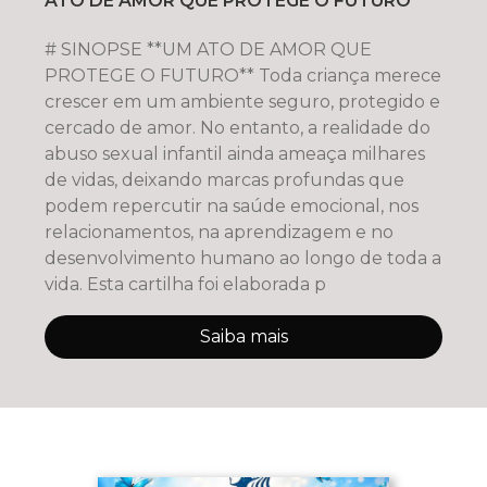
ATO DE AMOR QUE PROTEGE O FUTURO
# SINOPSE **UM ATO DE AMOR QUE
PROTEGE O FUTURO** Toda criança merece
crescer em um ambiente seguro, protegido e
cercado de amor. No entanto, a realidade do
abuso sexual infantil ainda ameaça milhares
de vidas, deixando marcas profundas que
podem repercutir na saúde emocional, nos
relacionamentos, na aprendizagem e no
desenvolvimento humano ao longo de toda a
vida. Esta cartilha foi elaborada p
Saiba mais