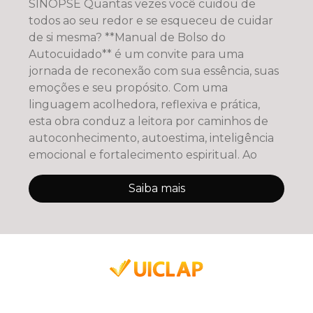
SINOPSE Quantas vezes você cuidou de
todos ao seu redor e se esqueceu de cuidar
de si mesma? **Manual de Bolso do
Autocuidado** é um convite para uma
jornada de reconexão com sua essência, suas
emoções e seu propósito. Com uma
linguagem acolhedora, reflexiva e prática,
esta obra conduz a leitora por caminhos de
autoconhecimento, autoestima, inteligência
emocional e fortalecimento espiritual. Ao
Saiba mais