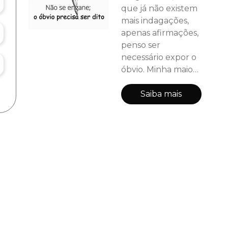
que já não existem
mais indagações,
apenas afirmações,
penso ser
necessário expor o
óbvio. Minha maior
pretensão é a
assimilação de
Saiba mais
obviedades. Não se
sinta obrigado a
aceitar tudo o que
está escrito, mas a
entender que é
um pensamento
diferente; um
ponto de vista
díspar; premissas
distintas que