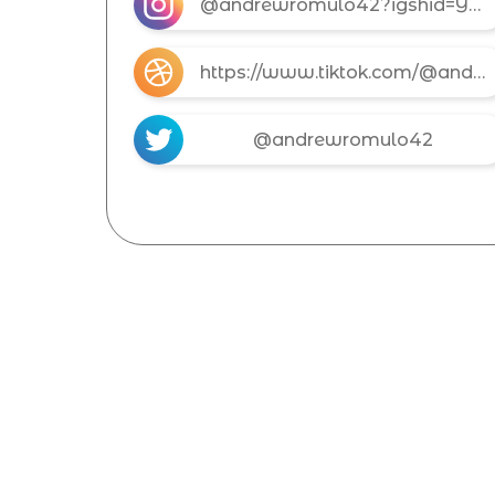
@andrewromulo42?igshid=Y2M0YTlkZGNmOQ==
https://www.tiktok.com/@andrew_romulo
@andrewromulo42