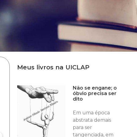
Meus livros na UICLAP
Não se engane; o
óbvio precisa ser
dito
Em uma época
abstrata demais
para ser
tangenciada, em