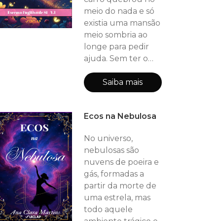
meio do nada e só
existia uma mansão
meio sombria ao
longe para pedir
ajuda. Sem ter o
que fazer, ela foi
para a mansão, mas
Saiba mais
ao chegar, a porta
se abriu sozinha e
Ecos na Nebulosa
um rapaz chamado
Valêncio apareceu
No universo,
convidando-a para
nebulosas são
entrar. Com o
nuvens de poeira e
passar dos dias, ela
gás, formadas a
descobriu que
partir da morte de
Valêncio era um
uma estrela, mas
vampiro e queria
todo aquele
prendê-la