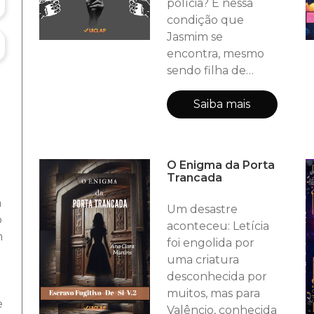
polícia? É nessa
condição que
Jasmim se
encontra, mesmo
sendo filha de
delegado ela se vê
alvo de um
Saiba mais
assassino que
aterroriza toda a
cidade,
O Enigma da Porta
principalmente as
Trancada
mulheres: o Louco
a
da Faca. Para
Um desastre
o
tentar ajudar o pai,
aconteceu: Letícia
m
ela arma uma
foi engolida por
emboscada para
uma criatura
esse assassino e
desconhecida por
acaba descobrindo
muitos, mas para
e
muito mais coisa
Valêncio, conhecida