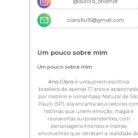
@autora_anamar
clara.ftu15@gmail.com
Um pouco sobre mim
Um pouco sobre mim
Ana Clara
é uma jovem escritora
brasileira de apenas 17 anos e apaixonad
por mistério e romantasia. Natural de Sã
Paulo (SP), ela
encanta seus leitores co
histórias que unem emoção, magia e
reviravoltas surpreendentes,
c
om
personagens intensos e tramas
envolventes que retratam a realidade d