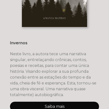
Invernos
Neste livro, a autora tece uma narrativa
singular, entrelaçando crônicas, contos,
poesias e receitas, para contar uma única
história. Visando explorar a sua profunda
conexão entre as estações do tempo e da
vida, cheia de fé e esperança. Esta, tornou-se
uma obra visceral. Uma narrativa quase
totalmente) autobiográfica.
Saiba mais