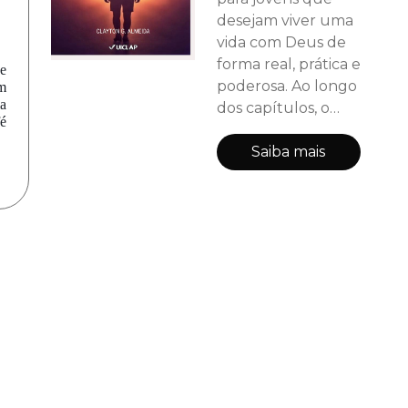
desejam viver uma
vida com Deus de
forma real, prática e
e
poderosa. Ao longo
m
ia
dos capítulos, o
fé
leitor é guiado
passo a passo para
Saiba mais
descobrir quem é
Jesus, entender
sua identidade,
lidar com
ansiedade e medo,
vencer tentações,
desenvolver vida
espiritual, construir
relacionamentos
saudáveis,
compreender