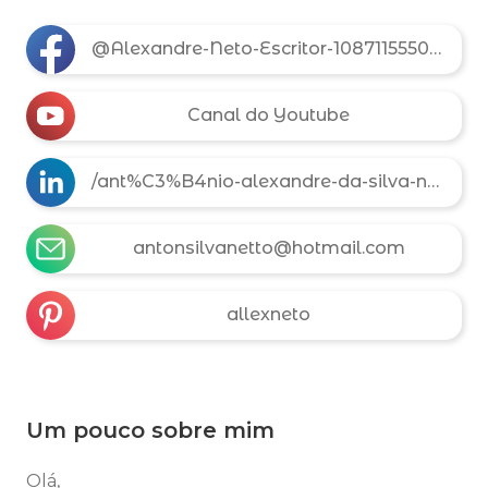
@Alexandre-Neto-Escritor-108711555002706
Canal do Youtube
/ant%C3%B4nio-alexandre-da-silva-neto-332333143
antonsilvanetto@hotmail.com
allexneto
Um pouco sobre mim
Olá,