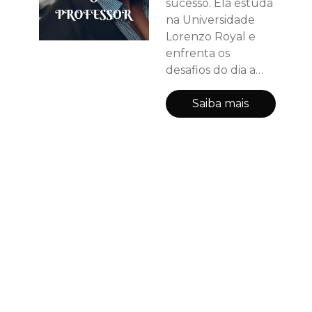
sucesso. Ela estuda
na Universidade
Lorenzo Royal e
enfrenta os
desafios do dia a
dia, equilibrando
seus estudos, sua
Saiba mais
vida familiar e suas
amizades. O
semestre começa
com uma surpresa:
o novo professor de
literatura inglesa,
Eric D'Ávila, tio de
sua amiga Amanda,
não é o típico
professor velho e
ranzinza que Clar