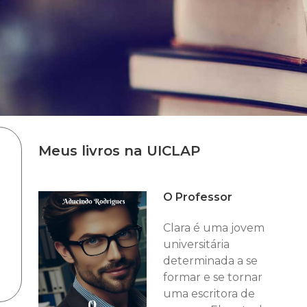
Meus livros na UICLAP
O Professor
Clara é uma jovem
universitária
determinada a se
formar e se tornar
uma escritora de