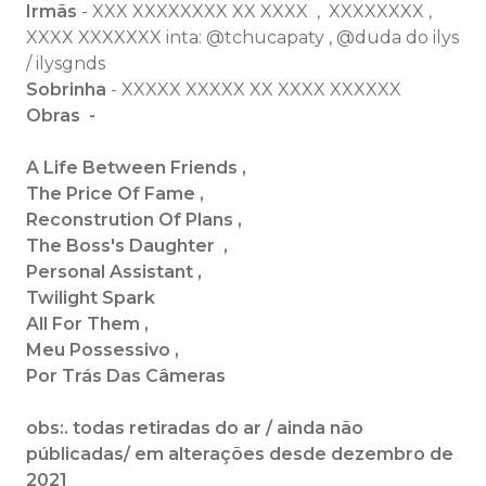
Irmãs
- XXX XXXXXXXX XX XXXX , XXXXXXXX ,
XXXX XXXXXXX inta: @tchucapaty , @duda do ilys
/ ilysgnds
Sobrinha
-
XXXXX XXXXX XX XXXX XXXXXX
Obras -
A Life Between Friends ,
The Price Of Fame ,
Reconstrution Of Plans ,
The Boss's Daughter ,
Personal Assistant ,
Twilight Spark
All For Them ,
Meu Possessivo ,
Por Trás Das Câmeras
obs:. todas retiradas do ar / ainda não
públicadas/ em alterações desde dezembro de
2021